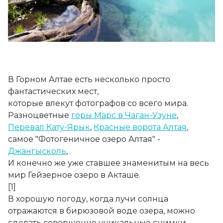
В Горном Алтае есть несколько просто
фантастических мест,
которые влекут фотографов со всего мира.
Разноцветные
горы Марс в Чаган-Узуне
,
Перевал Кату-Ярык
,
Красные ворота Алтая
,
самое "Фотогеничное озеро Алтая" -
Джангысколь
,
И конечно же уже ставшее знаменитым на весь
мир Гейзерное озеро в Акташе.
[1]
В хорошую погоду, когда лучи солнца
отражаются в бирюзовой воде озера, можно
сделать совершенно уникальные снимки.