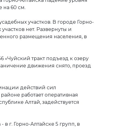
да Горно-Алтайска падение уровня
 на 60 см.
садебных участков. В городе Горно-
участков нет. Развернуты и
менного размещения населения, в
6 «Чуйский тракт подъезд к озеру
граничение движения снято, проезд
инации действий сил
районе работает оперативная
спублике Алтай, задействуется
 в г. Горно-Алтайске 5 групп, в