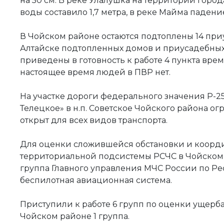
на 50 см. В реке Улалушка на территории горо
воды составило 1,7 метра, в реке Майма падение
В Чойском районе остаются подтоплены 14 приу
Алтайске подтопленных домов и приусадебных 
приведены в готовность к работе 4 пункта вре
настоящее время людей в ПВР нет.
На участке дороги федерального значения Р-25
Телецкое» в н.п. Советское Чойского района о
открыт для всех видов транспорта.
Для оценки сложившейся обстановки и коорд
территориальной подсистемы РСЧС в Чойском 
группа Главного управления МЧС России по Ре
беспилотная авиационная система.
Приступили к работе 6 групп по оценки ущерба -
Чойском районе 1 группа.