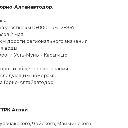
 Горно-Алтайавтодор.
ся.
 участке км 0+000 - км 12+867
сов 2 мая.
 км дороги регионального значения
ня воды
роги Усть-Муны - Карым до
орогах общего пользования
о следующим номерам:
ба Горно-Алтайавтодор;
.
 ГТРК Алтай
Турочакского, Чойского, Майминского