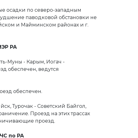
ые осадки по северо-западным
худшение паводковой обстановки не
йском и Майминском районах и г.
МЭР РА
ть-Муны - Карым, Иогач -
езд обеспечен, ведутся
оезд обеспечен.
ийск, Турочак - Советский Байгол,
аничение. Проезд на этих трассах
раничивающие проезд.
МЧС по РА