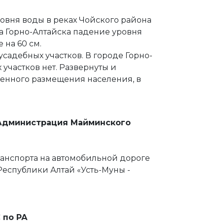
овня воды в реках Чойского района
да Горно-Алтайска падение уровня
 на 60 см.
садебных участков. В городе Горно-
участков нет. Развернуты и
менного размещения населения, в
к: Администрация Майминского
анспорта на автомобильной дороге
еспублики Алтай «Усть-Муны -
 по РА