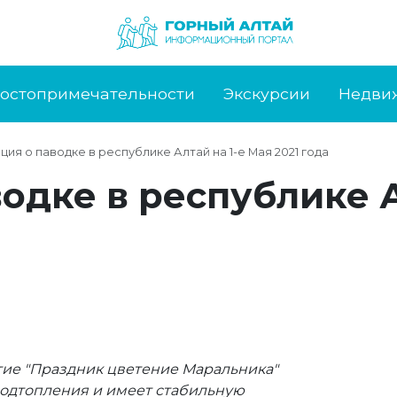
остопримечательности
Экскурсии
Недви
ия о паводке в республике Алтай на 1-е Мая 2021 года
дке в республике А
тие "Праздник цветение Маральника"
 подтопления и имеет стабильную