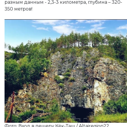
разным данным - 2,3-3 километра, глубина – 320-
350 метров!
Фото: Вход в пещеру Кёк-Таш / Altairegion22