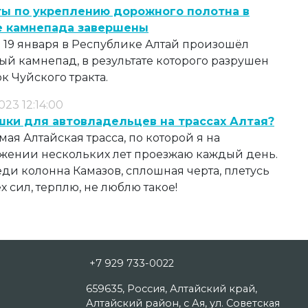
ты по укреплению дорожного полотна в
е камнепада завершены
 19 января в Республике Алтай произошёл
й камнепад, в результате которого разрушен
ок Чуйского тракта.
2023 12:14:00
шки для автовладельцев на трассах Алтая?
ая Алтайская трасса, по которой я на
жении нескольких лет проезжаю каждый день.
ди колонна Камазов, сплошная черта, плетусь
ех сил, терплю, не люблю такое!
+7 929 733-0022
659635, Россия, Алтайский край,
Алтайский район, с Ая, ул. Советская