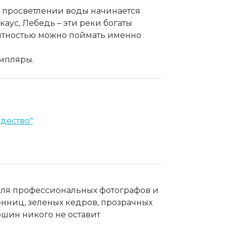
и просветлении воды начинается
каус, Лебедь – эти реки богаты
оятностью можно поймать именно
емпляры.
ждество"
й для профессиональных фотографов и
енниц, зеленых кедров, прозрачных
ршин никого не оставит