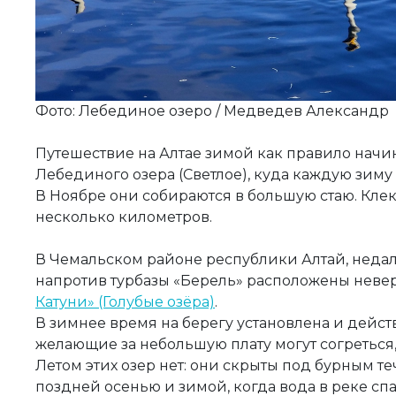
Фото: Лебединое озеро / Медведев Александр
Путешествие на Алтае зимой как правило нач
Лебединого озера (Светлое), куда каждую зиму
В Ноябре они собираются в большую стаю. Кле
несколько километров.
В Чемальском районе республики Алтай, недале
напротив турбазы «Берель» расположены неве
Катуни» (Голубые озёра)
.
В зимнее время на берегу установлена и дейст
желающие за небольшую плату могут согреться
Летом этих озер нет: они скрыты под бурным т
поздней осенью и зимой, когда вода в реке спа