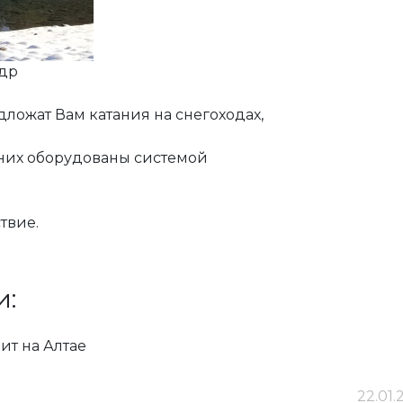
ндр
ожат Вам катания на снегоходах,
 них оборудованы системой
твие.
и:
ит на Алтае
22.01.