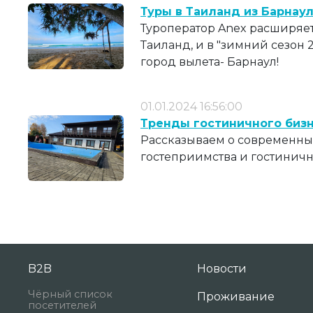
Туры в Таиланд из Барнау
Туроператор Anex расширяе
Таиланд, и в "зимний сезон 
город вылета- Барнаул!
01.01.2024 16:56:00
Тренды гостиничного бизн
Рассказываем о современных
гостеприимства и гостиничн
B2B
Новости
Чёрный список
Проживание
посетителей