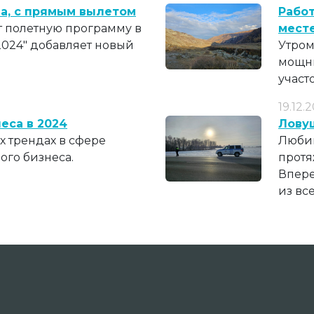
ла, с прямым вылетом
Рабо
т полетную программу в
мест
2024" добавляет новый
Утром
мощны
участ
19.12.
еса в 2024
Лову
 трендах в сфере
Любим
ого бизнеса.
протя
Впере
из вс