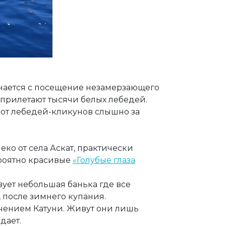
инается с посещение незамерзающего
 прилетают тысячи белых лебедей.
кот лебедей-кликунов слышно за
ко от села Аскат, практически
роятно красивые
«Голубые глаза
вует небольшая банька где все
, после зимнего купания.
ечением Катуни. Живут они лишь
дает.