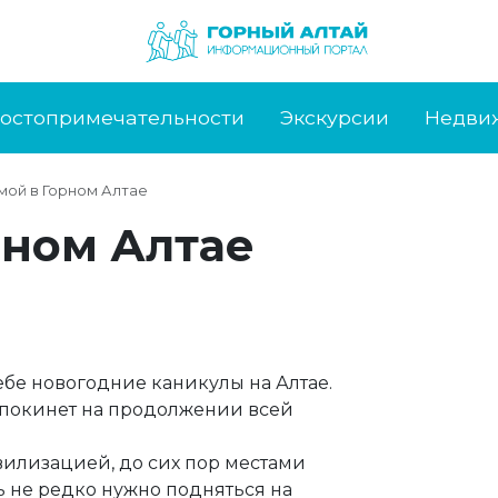
остопримечательности
Экскурсии
Недви
мой в Горном Алтае
рном Алтае
ебе новогодние каникулы на Алтае.
е покинет на продолжении всей
ивилизацией, до сих пор местами
ь не редко нужно подняться на