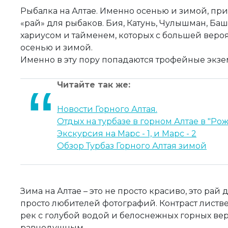
Рыбалка на Алтае. Именно осенью и зимой, пр
«рай» для рыбаков. Бия, Катунь, Чулышман, Баш
хариусом и тайменем, которых с большей вер
осенью и зимой.
Именно в эту пору попадаются трофейные экз
Читайте так же:
Новости Горного Алтая.
Отдых на турбазе в горном Алтае в "Ро
Экскурсия на Марс - 1, и Марс - 2
Обзор
Турбаз Горного Алтая
зимой
Зима на Алтае – это не просто красиво, это ра
просто любителей фотографий. Контраст листв
рек с голубой водой и белоснежных горных ве
равнодушным.