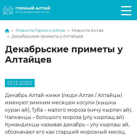
Новости Горного Алтая
Новости Алтая
Декабрьские приметы у Алтайцев
Декабрьские приметы у
Алтайцев
01.12.2020
Декабрь Алтай-кижи (люди Алтая / Алтайцы)
именуют зимним месяцем косули (кышкы
куран ай), Туба – малого мороза (кичу кырлач ай),
Чалканцы – большого мороза (улу кырлащ ай).
Кумандинцы называя декабрь – улу кырлаш ай,
обозначают его как старший морозный месяц.