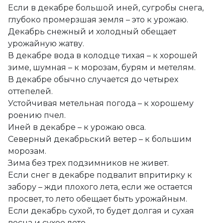
Если в декабре большой иней, сугробы снега,
глубоко промерзшая земля – это к урожаю.
Декабрь снежный и холодный обещает
урожайную жатву.
В декабре вода в колодце тихая – к хорошей
зиме, шумная – к морозам, бурям и метелям.
В декабре обычно случается до четырех
оттепелей.
Устойчивая метельная погода – к хорошему
роению пчел.
Иней в декабре – к урожаю овса.
Северный декабрьский ветер – к большим
морозам.
Зима без трех подзимников не живет.
Если снег в декабре подвалит впритирку к
забору – жди плохого лета, если же остается
просвет, то лето обещает быть урожайным.
Если декабрь сухой, то будет долгая и сухая
весна и сухое лето.