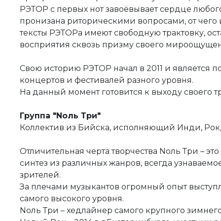
РЭТОР с первых нот завоёвывает сердце любого
пронизана риторическими вопросами, от чего 
тексты РЭТОРа имеют свободную трактовку, ос
восприятия сквозь призму своего мироощущен
Свою историю РЭТОР начал в 2011 и является 
концертов и фестивалей разного уровня.
На данный момент готовится к выходу своего т
Группа "Nоль Три"
Коллектив из Бийска, исполняющий Инди, Рок,
Отличительная черта творчества Nоль Три – э
синтез из различных жанров, всегда узнаваемое
зрителей.
За плечами музыкантов огромный опыт выступ
самого высокого уровня.
Nоль Три – хедлайнер самого крупного зимнег