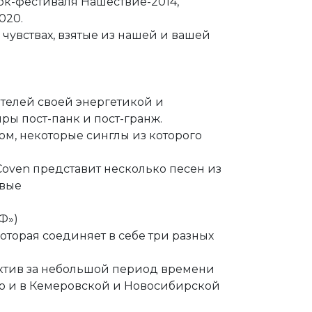
рок-фестиваля Нашествие-2014,
020.
 чувствах, взятые из нашей и вашей
ателей своей энергетикой и
нры пост-панк и пост-гранж.
м, некоторые синглы из которого
Coven представит несколько песен из
рвые
Ф»)
оторая соединяет в себе три разных
лектив за небольшой период времени
 но и в Кемеровской и Новосибирской