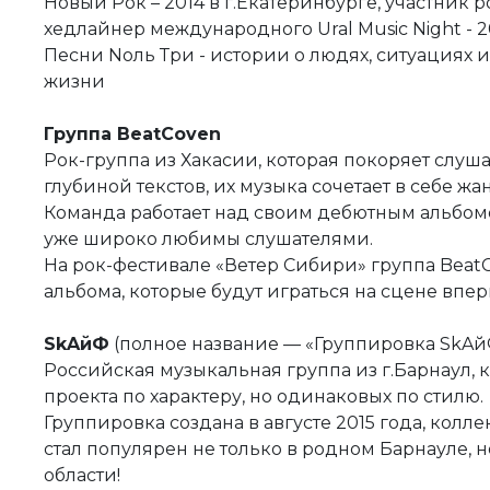
Новый Рок – 2014 в г.Екатеринбурге, участник 
хедлайнер международного Ural Music Night - 2
Песни Nоль Три - истории о людях, ситуациях и
жизни
Группа BeatCoven
Рок-группа из Хакасии, которая покоряет слуш
глубиной текстов, их музыка сочетает в себе жа
Команда работает над своим дебютным альбомо
уже широко любимы слушателями.
На рок-фестивале «Ветер Сибири» группа Beat
альбома, которые будут играться на сцене впе
SkAйФ
(полное название — «Группировка SkAй
Российская музыкальная группа из г.Барнаул, к
проекта по характеру, но одинаковых по стилю.
Группировка создана в августе 2015 года, кол
стал популярен не только в родном Барнауле,
области!