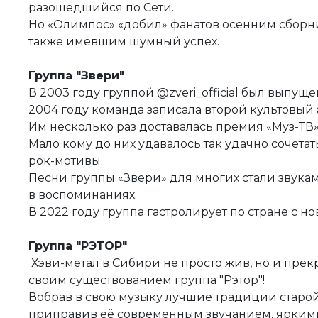
разошедшийся по Сети.
Но «Олимпос» «добил» фанатов осенним сборн
также имевшим шумный успех.
Группа "Звери"
В 2003 году группой @zveri_official был выпущ
2004 году команда записала второй культовый
Им несколько раз доставалась премия «Муз-ТВ
Мало кому до них удавалось так удачно сочетат
рок-мотивы.
Песни группы «Звери» для многих стали звука
в воспоминаниях.
В 2022 году группа гастролирует по стране с 
Группа "РЭТОР"
Хэви-метал в Сибири не просто жив, но и прекр
своим существованием группа "Рэтор"!
Вобрав в свою музыку лучшие традиции старо
приправив её современным звучанием, ярким