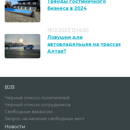
Тренды гостиничного
бизнеса в 2024
19.12.2023 12:14:00
Ловушки для
автовладельцев на трассах
Алтая?
B2B
Чёрный список посетителей
Чёрный список сотрудников
Свободные вакансии
Запрос на наличие свободных мест
Новости